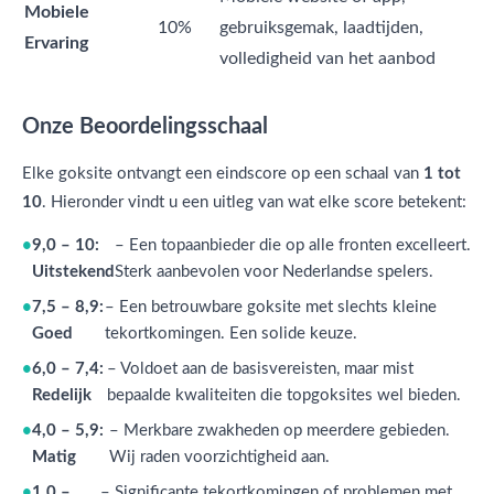
Mobiele
10%
gebruiksgemak, laadtijden,
Ervaring
volledigheid van het aanbod
Onze Beoordelingsschaal
Elke goksite ontvangt een eindscore op een schaal van
1 tot
10
. Hieronder vindt u een uitleg van wat elke score betekent:
9,0 – 10:
– Een topaanbieder die op alle fronten excelleert.
Uitstekend
Sterk aanbevolen voor Nederlandse spelers.
7,5 – 8,9:
– Een betrouwbare goksite met slechts kleine
Goed
tekortkomingen. Een solide keuze.
6,0 – 7,4:
– Voldoet aan de basisvereisten, maar mist
Redelijk
bepaalde kwaliteiten die topgoksites wel bieden.
4,0 – 5,9:
– Merkbare zwakheden op meerdere gebieden.
Matig
Wij raden voorzichtigheid aan.
1,0 –
– Significante tekortkomingen of problemen met