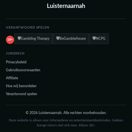
Luisternaarnah
VERANTWOORD SPELEN
🛡️
🛡️
🛡️
Gambling Therapy
BeGambleAware
NCPG
18+
JURIDISCH
Privacybeleid
Gebruiksvoorwaarden
Affiliate
Hoe wij beoordelen
Verantwoord spelen
© 2026 Luisternaarnah. Alle rechten voorbehouden.
Deze website is alleen voor informatieve en entertainmentdoeleinden. Gokken
brengt risico’s met zich mee. Alleen 18+.