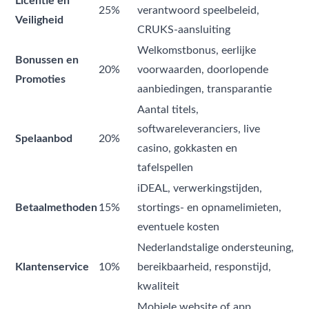
Licentie en
25%
verantwoord speelbeleid,
Veiligheid
CRUKS-aansluiting
Welkomstbonus, eerlijke
Bonussen en
20%
voorwaarden, doorlopende
Promoties
aanbiedingen, transparantie
Aantal titels,
softwareleveranciers, live
Spelaanbod
20%
casino, gokkasten en
tafelspellen
iDEAL, verwerkingstijden,
Betaalmethoden
15%
stortings- en opnamelimieten,
eventuele kosten
Nederlandstalige ondersteuning,
Klantenservice
10%
bereikbaarheid, responstijd,
kwaliteit
Mobiele website of app,