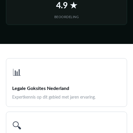
4.9 ★
BEOORDELING
📊
Legale Goksites Nederland
Expertkennis op dit gebied met jaren ervaring.
🔍