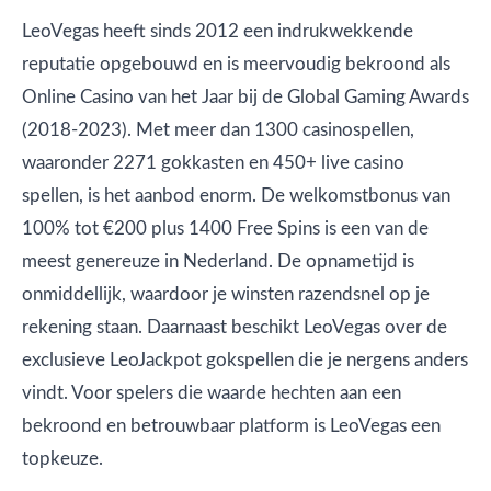
LeoVegas heeft sinds 2012 een indrukwekkende
reputatie opgebouwd en is meervoudig bekroond als
Online Casino van het Jaar bij de Global Gaming Awards
(2018-2023). Met meer dan 1300 casinospellen,
waaronder 2271 gokkasten en 450+ live casino
spellen, is het aanbod enorm. De welkomstbonus van
100% tot €200 plus 1400 Free Spins is een van de
meest genereuze in Nederland. De opnametijd is
onmiddellijk, waardoor je winsten razendsnel op je
rekening staan. Daarnaast beschikt LeoVegas over de
exclusieve LeoJackpot gokspellen die je nergens anders
vindt. Voor spelers die waarde hechten aan een
bekroond en betrouwbaar platform is LeoVegas een
topkeuze.