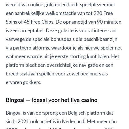
wereld van online gokken en biedt speelplezier met
een aantrekkelijke welkomstactie van tot 220 Free
Spins of 45 Free Chips. De opnametijd van 90 minuten
is zeer acceptabel. Deze goksite is vooral interessant
vanwege de speciale bonusdeals die beschikbaar zijn
via partnerplatforms, waardoor je als nieuwe speler net
wat meer waarde uit je eerste storting kunt halen. Het
platform biedt een overzichtelijke navigatie en een
breed scala aan spellen voor zowel beginners als
ervaren gokkers.
Bingoal — ideaal voor het live casino
Bingoal is van oorsprong een Belgisch platform dat
sinds 2021 ook actief is in Nederland. Met meer dan