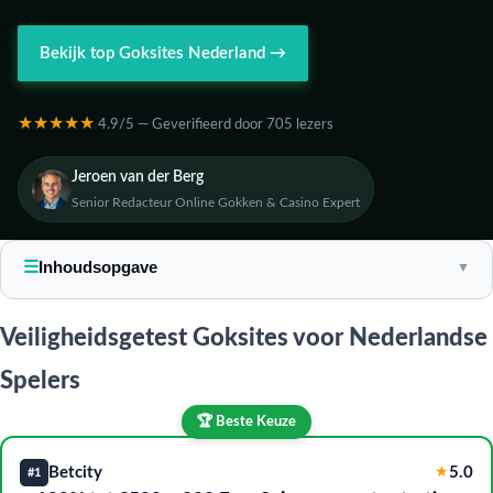
Bekijk top Goksites Nederland →
★★★★★
4.9/5 — Geverifieerd door 705 lezers
Jeroen van der Berg
Senior Redacteur Online Gokken & Casino Expert
☰
Inhoudsopgave
▼
Veiligheidsgetest Goksites voor Nederlandse
Spelers
🏆 Beste Keuze
Betcity
★
5.0
#1