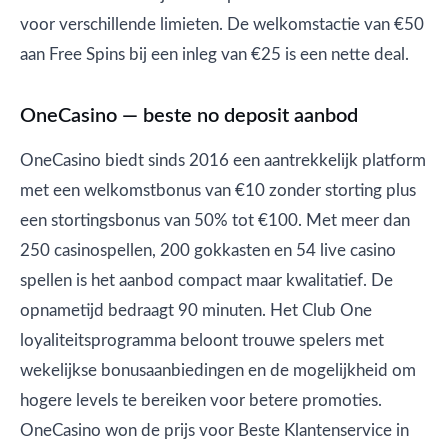
voor verschillende limieten. De welkomstactie van €50
aan Free Spins bij een inleg van €25 is een nette deal.
OneCasino — beste no deposit aanbod
OneCasino biedt sinds 2016 een aantrekkelijk platform
met een welkomstbonus van €10 zonder storting plus
een stortingsbonus van 50% tot €100. Met meer dan
250 casinospellen, 200 gokkasten en 54 live casino
spellen is het aanbod compact maar kwalitatief. De
opnametijd bedraagt 90 minuten. Het Club One
loyaliteitsprogramma beloont trouwe spelers met
wekelijkse bonusaanbiedingen en de mogelijkheid om
hogere levels te bereiken voor betere promoties.
OneCasino won de prijs voor Beste Klantenservice in