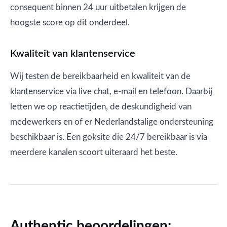
consequent binnen 24 uur uitbetalen krijgen de
hoogste score op dit onderdeel.
Kwaliteit van klantenservice
Wij testen de bereikbaarheid en kwaliteit van de
klantenservice via live chat, e-mail en telefoon. Daarbij
letten we op reactietijden, de deskundigheid van
medewerkers en of er Nederlandstalige ondersteuning
beschikbaar is. Een goksite die 24/7 bereikbaar is via
meerdere kanalen scoort uiteraard het beste.
Authentic beoordelingen: