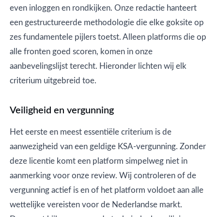
even inloggen en rondkijken. Onze redactie hanteert
een gestructureerde methodologie die elke goksite op
zes fundamentele pijlers toetst. Alleen platforms die op
alle fronten goed scoren, komen in onze
aanbevelingslijst terecht. Hieronder lichten wij elk
criterium uitgebreid toe.
Veiligheid en vergunning
Het eerste en meest essentiële criterium is de
aanwezigheid van een geldige KSA-vergunning. Zonder
deze licentie komt een platform simpelweg niet in
aanmerking voor onze review. Wij controleren of de
vergunning actief is en of het platform voldoet aan alle
wettelijke vereisten voor de Nederlandse markt.