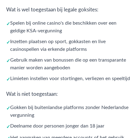
Wat is wel toegestaan bij legale goksites:
Spelen bij online casino's die beschikken over een
geldige KSA-vergunning
Inzetten plaatsen op sport, gokkasten en live
casinospellen via erkende platforms
Gebruik maken van bonussen die op een transparante
manier worden aangeboden
Limieten instellen voor stortingen, verliezen en speeltijd
Wat is niet toegestaan:
Gokken bij buitenlandse platforms zonder Nederlandse
vergunning
Deelname door personen jonger dan 18 jaar
Het aanmaken van meerdere accounts of het gebruik