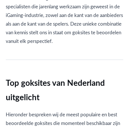
specialisten die jarenlang werkzaam zijn geweest in de
iGaming-industrie, zowel aan de kant van de aanbieders
als aan de kant van de spelers. Deze unieke combinatie
van kennis stelt ons in staat om goksites te beoordelen
vanuit elk perspectief.
Top goksites van Nederland
uitgelicht
Hieronder bespreken wij de meest populaire en best
beoordeelde goksites die momenteel beschikbaar zijn