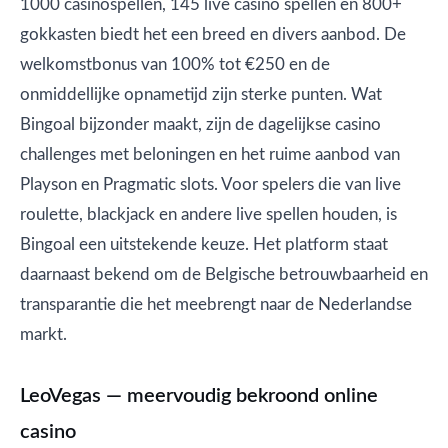
1000 casinospellen, 145 live casino spellen en 800+
gokkasten biedt het een breed en divers aanbod. De
welkomstbonus van 100% tot €250 en de
onmiddellijke opnametijd zijn sterke punten. Wat
Bingoal bijzonder maakt, zijn de dagelijkse casino
challenges met beloningen en het ruime aanbod van
Playson en Pragmatic slots. Voor spelers die van live
roulette, blackjack en andere live spellen houden, is
Bingoal een uitstekende keuze. Het platform staat
daarnaast bekend om de Belgische betrouwbaarheid en
transparantie die het meebrengt naar de Nederlandse
markt.
LeoVegas — meervoudig bekroond online
casino